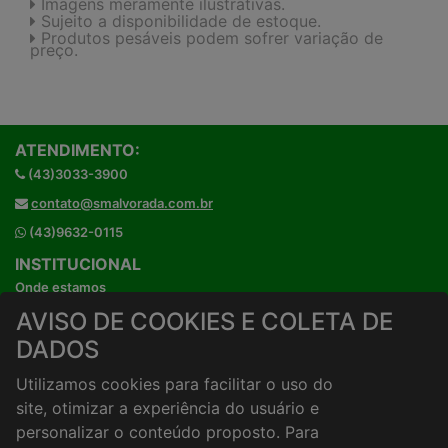
Imagens meramente ilustrativas.
Sujeito a disponibilidade de estoque.
Produtos pesáveis podem sofrer variação de
preço.
ATENDIMENTO:
(43)3033-3900
contato@smalvorada.com.br
(43)9632-0115
INSTITUCIONAL
Onde estamos
Horários de atendimento
AVISO DE COOKIES E COLETA DE
HORÁRIOS E ENTREGA
DADOS
Formas de Pagamento
Utilizamos cookies para facilitar o uso do
Horários de Entrega
site, otimizar a experiência do usuário e
Taxa de entrega
personalizar o conteúdo proposto. Para
Cidades Atendidas