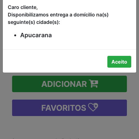
SORVETE TRÊS CHOCOLATES SABOR
Caro cliente,
CHOCOLATE, CHOCOLATE BRANCO
Disponibilizamos entrega a domícilio na(s)
E CHOCOLATE MEIO AMARGO DIÊLO
seguinte(s) cidade(s):
POTE 2 LITROS
R$39,98
Apucarana
-
+
Aceito
ADICIONAR
FAVORITOS