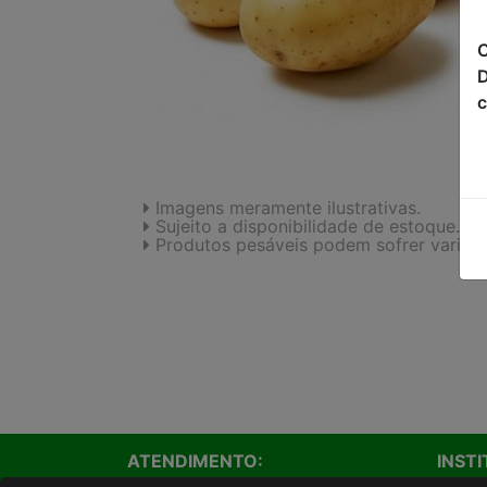
C
D
c
Imagens meramente ilustrativas.
Sujeito a disponibilidade de estoque.
Produtos pesáveis podem sofrer variaç
ATENDIMENTO:
INST
Onde e
(43)3033-3900