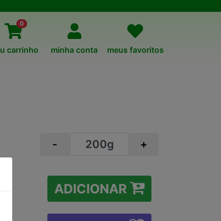
0
u carrinho
minha conta
meus favoritos
-
+
ADICIONAR