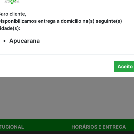
aro cliente,
isponibilizamos entrega a domícilio na(s) seguinte(s)
idade(s):
Apucarana
Aceito
ão de preço.
ITUCIONAL
HORÁRIOS E ENTREGA
stamos
Formas de Pagamento