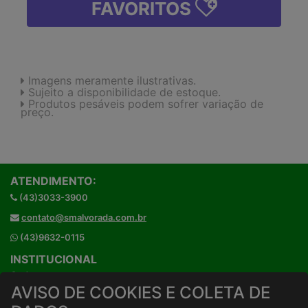
FAVORITOS
Imagens meramente ilustrativas.
Sujeito a disponibilidade de estoque.
Produtos pesáveis podem sofrer variação de
preço.
ATENDIMENTO:
(43)3033-3900
contato@smalvorada.com.br
(43)9632-0115
INSTITUCIONAL
Onde estamos
AVISO DE COOKIES E COLETA DE
Horários de atendimento