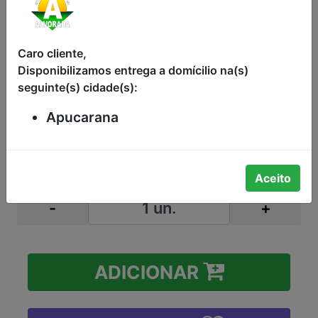
SABONETE EM BARRA HIDRATA &
PERFUMA LEITE E PÉTALAS DE
Caro cliente,
ROSAS PALMOLIVE NATURALS
Disponibilizamos entrega a domícilio na(s)
PACOTE 85G
seguinte(s) cidade(s):
R$2,98 (PREÇO NORMAL)
Apucarana
Cliente Clube Alvorada paga:
R$2,45
Aceito
-
+
ADICIONAR