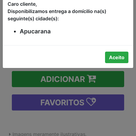
Caro cliente,
ESMALTE GLITTER GRANULADO
Disponibilizamos entrega a domícilio na(s)
ROSÉ RISQUÉ DISPLAY 8ML
seguinte(s) cidade(s):
R$7,79
Apucarana
-
+
Aceito
ADICIONAR
FAVORITOS
Imagens meramente ilustrativas.