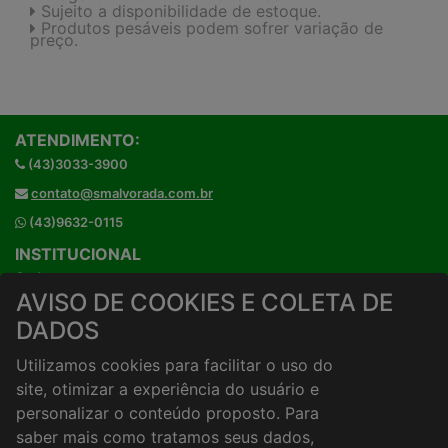
Sujeito a disponibilidade de estoque.
Produtos pesáveis podem sofrer variação de
preço.
ATENDIMENTO:
(43)3033-3900
contato@smalvorada.com.br
(43)9632-0115
INSTITUCIONAL
Onde estamos
AVISO DE COOKIES E COLETA DE
Horários de atendimento
DADOS
HORÁRIOS E ENTREGA
Formas de Pagamento
Utilizamos cookies para facilitar o uso do
Horários de Entrega
site, otimizar a experiência do usuário e
Taxa de entrega
personalizar o conteúdo proposto. Para
Cidades Atendidas
saber mais como tratamos seus dados,